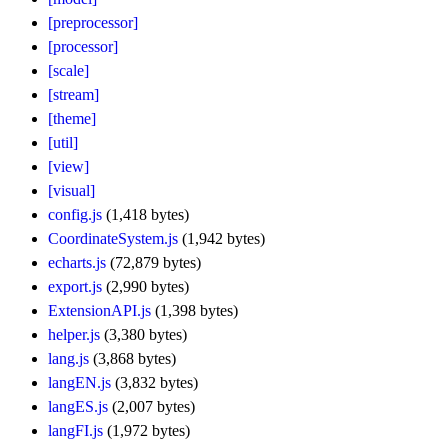
[preprocessor]
[processor]
[scale]
[stream]
[theme]
[util]
[view]
[visual]
config.js
(1,418 bytes)
CoordinateSystem.js
(1,942 bytes)
echarts.js
(72,879 bytes)
export.js
(2,990 bytes)
ExtensionAPI.js
(1,398 bytes)
helper.js
(3,380 bytes)
lang.js
(3,868 bytes)
langEN.js
(3,832 bytes)
langES.js
(2,007 bytes)
langFI.js
(1,972 bytes)